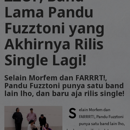
Lama Pandu
Fuzztoni yang
Akhirnya Rilis
Single Lagi!
Selain Morfem dan FARRRT!,
Pandu Fuzztoni punya satu band
lain lho, dan baru aja rilis single!
S
elain Morfem dan 
FARRRT!, Pandu Fuzztoni 
punya satu band lain lho, 