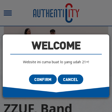
Toggle
navigation
WELCOME
Website ini cuma buat lo yang udah 21+!
CONFIRM
CANCEL
CLASIFIED MUSIC
|
NEWS & UPCOMING
| 25 Mei 2025
ZZUF, Band