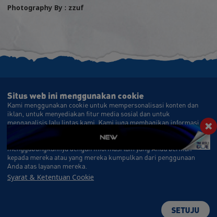
Photography By : zzuf
Situs web ini menggunakan cookie
Kami menggunakan cookie untuk mempersonalisasi konten dan
STAY CONNECTED WITH AUTHENTICITY.ID
iklan, untuk menyediakan fitur media sosial dan untuk
menganalisis lalu lintas kami. Kami juga membagikan informasi
✉ info@authenticity.id
Authenticity_id
authenticity_id
tentang penggunaan Anda atas situs kami dengan mitra media
sosial, periklanan, dan analitik kami yang mungkin
Authenticity ID
menggabungkannya dengan informasi lain yang Anda berikan
kepada mereka atau yang mereka kumpulkan dari penggunaan
Anda atas layanan mereka.
Syarat & Ketentuan Cookie
2026 PT Nojorono Tobacco International. All Rights Reserved.
About
|
Terms & Condition
|
Privacy Policy
|
Article
SETUJU