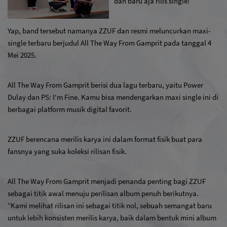
dan baru aja rilis single!
Yap, band tersebut namanya ZZUF dan resmi meluncurkan maxi-
single terbaru berjudul All The Way From Gamprit pada tanggal 4 
Mei 2025.
All The Way From Gamprit berisi dua lagu terbaru, yaitu Power 
Dulay dan PS: I'm Fine. Kamu bisa mendengarkan maxi single ini di 
berbagai platform musik digital favorit.
ZZUF berencana merilis karya ini dalam format fisik buat para 
fansnya yang suka koleksi rilisan fisik.
All The Way From Gamprit menjadi penanda penting bagi ZZUF 
sebagai titik awal menuju perilisan album penuh berikutnya. 
“Kami melihat rilisan ini sebagai titik nol, sebuah semangat baru 
untuk lebih konsisten merilis karya, baik dalam bentuk mini album 