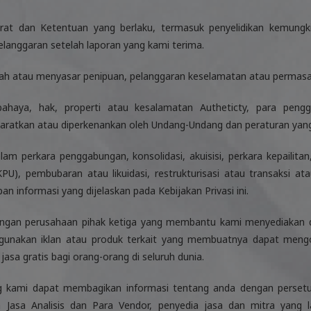
at dan Ketentuan yang berlaku, termasuk penyelidikan kemungk
pelanggaran setelah laporan yang kami terima.
h atau menyasar penipuan, pelanggaran keselamatan atau permasal
bahaya, hak, properti atau kesalamatan Autheticty, para peng
aratkan atau diperkenankan oleh Undang-Undang dan peraturan yang
lam perkara penggabungan, konsolidasi, akuisisi, perkara kepailit
U), pembubaran atau likuidasi, restrukturisasi atau transaksi at
n informasi yang dijelaskan pada Kebijakan Privasi ini.
ngan perusahaan pihak ketiga yang membantu kami menyediakan 
unakan iklan atau produk terkait yang membuatnya dapat meng
asa gratis bagi orang-orang di seluruh dunia.
ang kami dapat membagikan informasi tentang anda dengan persetu
 Jasa Analisis dan Para Vendor, penyedia jasa dan mitra yang l