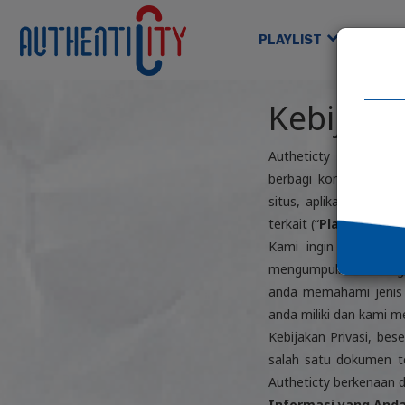
PLAYLIST
GAM
Kebijaka
Autheticty adalah pla
berbagi konten secara
situs, aplikasi telepo
terkait (“
Platform
”).
Kami ingin anda tah
mengumpulkan berbagai
anda memahami jenis 
anda miliki dan kami m
Kebijakan Privasi, bes
salah satu dokumen te
Autheticty berkenaan 
Informasi yang Anda