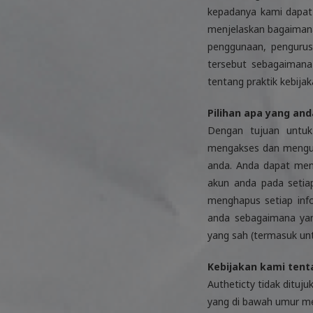
kepadanya kami dapat 
menjelaskan bagaimana
penggunaan, pengurus
tersebut sebagaimana 
tentang praktik kebija
Pilihan apa yang and
Dengan tujuan untuk
mengakses dan menguba
anda. Anda dapat men
akun anda pada setia
menghapus setiap inf
anda sebagaimana yan
yang sah (termasuk u
Kebijakan kami tent
Autheticty tidak dituj
yang di bawah umur men