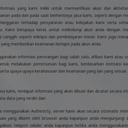
ormasi yang kami miliki untuk memverifikasi akun dan aktivit
nan pada dan pada saat berhentinya Jasa kami, seperti dengan meny
langgaran terhadap persyaratan atau kebijakan kami serta set
ku. Kami berupaya keras untuk melindungi akun anda dengan memi
i canggih seperti enkripsi dan pembelajaran mesin. Kami juga me
 yang memberikan keamanan berlapis pada akun anda.
unakan informasi perorangan bagi salah satu afiliasi kami atau 
 untuk melakukan pemrosesan bagi kami, berdasarkan instruksi k
 serta upaya-upaya kerahasiaan dan keamanan yang lain yang sesuai.
a kami, terdapat informasi yang akan dibuat dan dicatat secara ot
-data yang terdiri dari:
da menggunakan Autheticty, server kami akan secara otomatis menc
masi yang dikirim oleh browser anda kapanpun anda mengunjungi 
aplikasi telepon seluler anda kapanpun ketika anda menggunakann