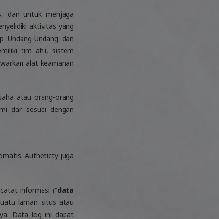
as, dan untuk menjaga
elidiki aktivitas yang
iap Undang-Undang dan
liki tim ahli, sistem
nawarkan alat keamanan
usaha atau orang-orang
ami dan sesuai dengan
omatis. Autheticty juga
atat informasi (“
data
suatu laman situs atau
ya. Data log ini dapat