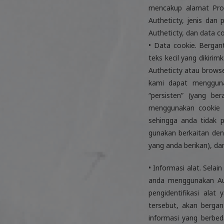
mencakup alamat Prot
Autheticty, jenis da
Autheticty, dan data co
• Data cookie. Berga
teks kecil yang dikiri
Autheticty atau brows
kami dapat mengguna
“persisten” (yang b
menggunakan cookie 
sehingga anda tidak 
gunakan berkaitan den
yang anda berikan), dan
• Informasi alat. Sela
anda menggunakan Aut
pengidentifikasi ala
tersebut, akan berga
informasi yang berbe