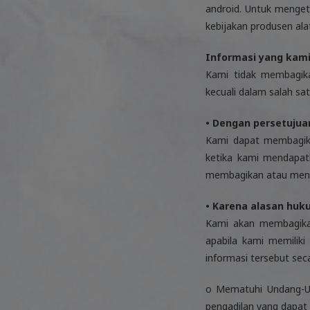
android. Untuk mengeta
kebijakan produsen ala
Informasi yang kami
Kami tidak membagikan
kecuali dalam salah satu
• Dengan persetujua
Kami dapat membagikan
ketika kami mendapat
membagikan atau menyeb
• Karena alasan hu
Kami akan membagikan 
apabila kami memilik
informasi tersebut sec
o Mematuhi Undang-Un
pengadilan yang dapat 