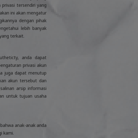
rivasi tersendiri yang
akan ini akan mengatur
gikannya dengan pihak
engetahui lebih banyak
ang terkait.
theticty, anda dapat
engaturan privasi akun
da juga dapat menutup
kan akun tersebut dan
linan arsip informasi
an untuk tujuan usaha
ui bahwa anak-anak anda
i kami.