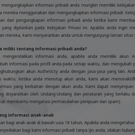
mengungkapkan informasi pribadi anda mungkin memiliki kebijakan p
 mereka menggunakan dan mengungkapkan informasi pribadi. Kebij
an dan pengungkapan informasi pribadi anda ketika kami memba
yang dijelaskan pada Kebijakan Privasi ini. Apabila anda ingin m
kan mereka, kami menyarankan anda untuk mengunjungi laman situs y
a miliki tentang informasi pribadi anda?
 mengendalikan informasi anda, apabila anda memiliki akun Au
h informasi pada profil anda pada setiap waktu, dan mengubah p
ghubungkan akun Autheticty anda dengan jasa-jasa yang lain. An
p waktu. Ketika anda menutup akun anda, kami akan menonaktif
ormasi yang berkaitan dengan akun anda. Kami dapat menyimpan sa
g disyaratkan oleh Undang-Undang dan peraturan yang berlaku d
ntuk membantu mengatasi permasalahan penipuan dan spam).
ang informasi anak-anak
ukan bagi anak-anak di bawah usia 18 tahun. Apabila anda mengetah
yediakan bagi kami informasi pribadi tanpa ijin anda, silakan hubung