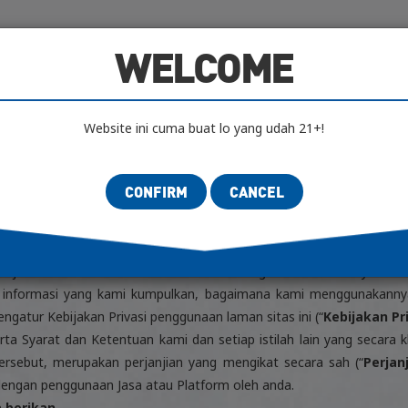
IFICATION
AUTHENTICITY LAB
SCENES
AR
WELCOME
n Privacy
Website ini cuma buat lo yang udah 21+!
tform media dan komunitas sosial online di Jakarta, Indonesia.
 online berdasarkan berbagai kepentingan individu atau kelompok 
CONFIRM
CANCEL
n seluler atau aplikasi komputer kami dan semua alat, data, perang
u bahwa ketika anda menggunakan Jasa yang disediakan oleh Au
 jenis informasi dan data dari atau tentang anda. Autheticty be
informasi yang kami kumpulkan, bagaimana kami menggunakannya
engatur Kebijakan Privasi penggunaan laman sitas ini (“
Kebijakan Pr
erta Syarat dan Ketentuan kami dan setiap istilah lain yang secara
rsebut, merupakan perjanjian yang mengikat secara sah (“
Perjan
dengan penggunaan Jasa atau Platform oleh anda.
 berikan