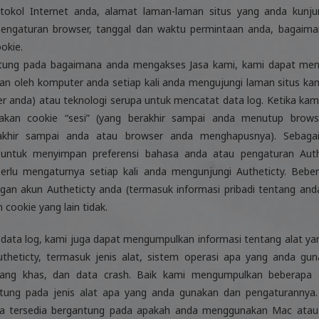
okol Internet anda, alamat laman-laman situs yang anda kunjung
n pengaturan browser, tanggal dan waktu permintaan anda, bagai
okie.
ntung pada bagaimana anda mengakses Jasa kami, kami dapat mengg
mkan oleh komputer anda setiap kali anda mengujungi laman situs ka
er anda) atau teknologi serupa untuk mencatat data log. Ketika ka
kan cookie “sesi” (yang berakhir sampai anda menutup brows
erakhir sampai anda atau browser anda menghapusnya). Sebaga
untuk menyimpan preferensi bahasa anda atau pengaturan Authe
perlu mengaturnya setiap kali anda mengunjungi Autheticty. Bebe
gan akun Autheticty anda (termasuk informasi pribadi tentang anda
 cookie yang lain tidak.
in data log, kami juga dapat mengumpulkan informasi tentang alat y
heticty, termasuk jenis alat, sistem operasi apa yang anda guna
t yang khas, dan data crash. Baik kami mengumpulkan beberapa
ntung pada jenis alat apa yang anda gunakan dan pengaturannya. 
da tersedia bergantung pada apakah anda menggunakan Mac atau