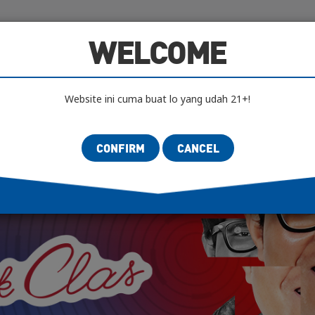
IFICATION
AUTHENTICITY LAB
SCENES
AR
WELCOME
Website ini cuma buat lo yang udah 21+!
CONFIRM
CANCEL