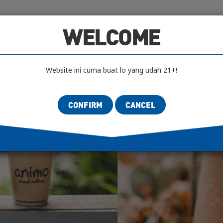
IFICATION
AUTHENTICITY LAB
SCENES
AR
WELCOME
Website ini cuma buat lo yang udah 21+!
CONFIRM
CANCEL