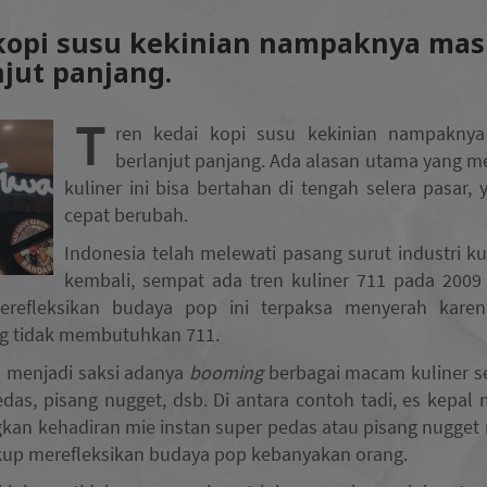
 kopi susu kekinian nampaknya mas
njut panjang.
T
ren kedai kopi susu kekinian nampaknya
berlanjut panjang. Ada alasan utama yang m
kuliner ini bisa bertahan di tengah selera pasar, y
cepat berubah.
Indonesia telah melewati pasang surut industri kuli
kembali, sempat ada tren kuliner 711 pada 2009
erefleksikan budaya pop ini terpaksa menyerah karena,
 tidak membutuhkan 711.
ga menjadi saksi adanya
booming
berbagai macam kuliner se
das, pisang nugget, dsb. Di antara contoh tadi, es kepal m
kan kehadiran mie instan super pedas atau pisang nugge
ukup merefleksikan budaya pop kebanyakan orang.