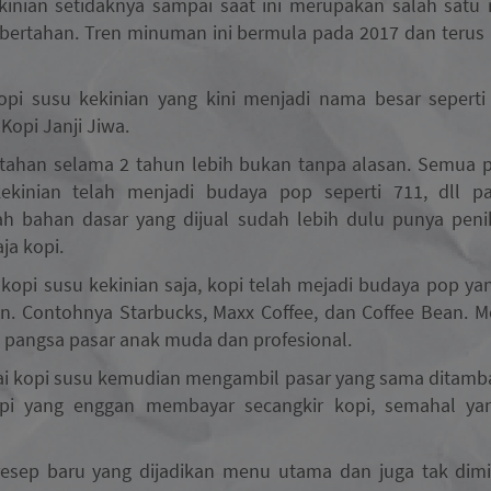
kinian setidaknya sampai saat ini merupakan salah satu 
 bertahan. Tren minuman ini bermula pada 2017 dan teru
opi susu kekinian yang kini menjadi nama besar seperti
opi Janji Jiwa.
bertahan selama 2 tahun lebih bukan tanpa alasan. Semua 
ekinian telah menjadi budaya pop seperti 711, dll 
 bahan dasar yang dijual sudah lebih dulu punya pen
aja kopi.
kopi susu kekinian saja, kopi telah mejadi budaya pop yan
n. Contohnya Starbucks, Maxx Coffee, dan Coffee Bean. M
pangsa pasar anak muda dan profesional.
dai kopi susu kemudian mengambil pasar yang sama ditamba
pi yang enggan membayar secangkir kopi, semahal ya
sep baru yang dijadikan menu utama dan juga tak dimil