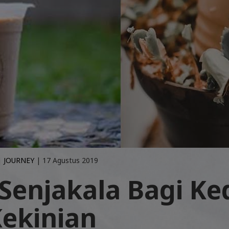
|
JOURNEY
| 17 Agustus 2019
 Senjakala Bagi Ke
Kekinian