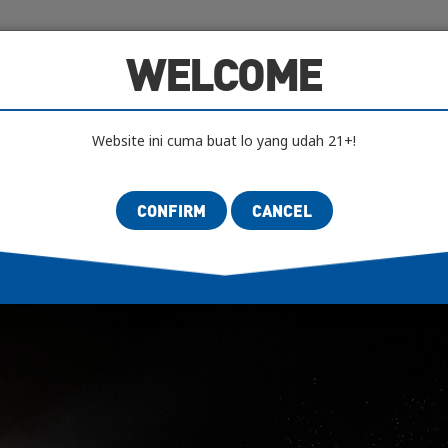
IFICATION
AUTHENTICITY LAB
SCENES
AR
WELCOME
Website ini cuma buat lo yang udah 21+!
CONFIRM
CANCEL