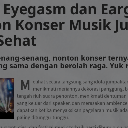
n Eyegasm dan Ear
n Konser Musik J
 Sehat
enang-senang, nonton konser tern
g sama dengan berolah raga. Yuk 
M
elihat secara langsung sang idola jumpalita
menikmati meriahnya dekorasi panggung, b
tengah riuh suara penonton, menikmati dentuman 
yang keluar dari speaker, dan merasakan ambienc
dapatkan ketika menyaksikan pagelaran musik ad
paling ditunggu-tunggu.
 event, gigs, dan festival musik terbaik pasti diburu oleh 