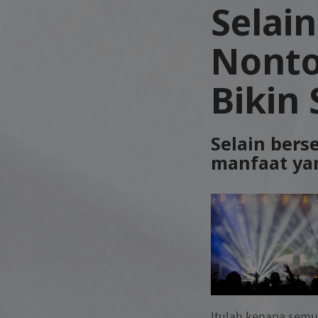
Selai
Nonto
Bikin
Selain bers
manfaat yan
Itulah kenapa semua