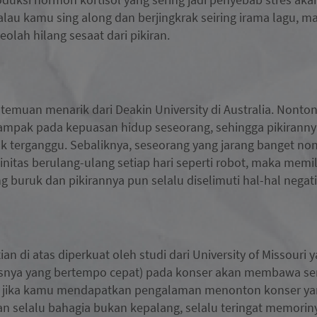
lau kamu sing along dan berjingkrak seiring irama lagu, 
olah hilang sesaat dari pikiran.
temuan menarik dari Deakin University di Australia. Nonto
ampak pada kepuasan hidup seseorang, sehingga pikirannya 
 terganggu. Sebaliknya, seseorang yang jarang banget no
initas berulang-ulang setiap hari seperti robot, maka memili
 buruk dan pikirannya pun selalu diselimuti hal-hal negati
an di atas diperkuat oleh studi dari University of Missour
snya yang bertempo cepat) pada konser akan membawa se
 jika kamu mendapatkan pengalaman menonton konser yan
n selalu bahagia bukan kepalang, selalu teringat memori