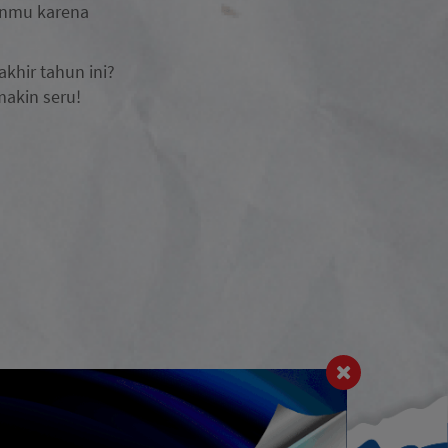
tanmu karena
khir tahun ini?
makin seru!