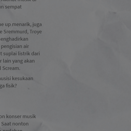
pun sempat
ne up menarik, juga
ae Sremmurd, Troye
 menghadirkan
pengisian air
plai listrik dari
 lain yang akan
l Scream.
musisi kesukaan
a fisik?
ton konser musik
 Saat nonton
n perlahan