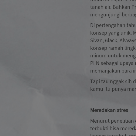
tanah air. Bahkan 
mengunjungi berbaga
Di pertengahan tahu
konsep yang unik. 
Sivan, 6lack, Alvvay
konsep ramah lingk
minum untuk mengur
PLN sebagai upaya 
memanjakan para i
Tapi tau nggak sih 
kamu itu punya man
Meredakan stres
Menurut penelitian 
terbukti bisa mere
konser tersebut, pr