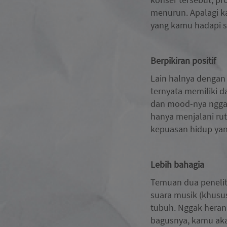
menurun. Apalagi ka
yang kamu hadapi se
Berpikiran positif
Lain halnya dengan 
ternyata memiliki d
dan mood-nya nggak
hanya menjalani rut
kepuasan hidup yang
Lebih bahagia
Temuan dua peneliti
suara musik (khusu
tubuh. Nggak heran
bagusnya, kamu aka