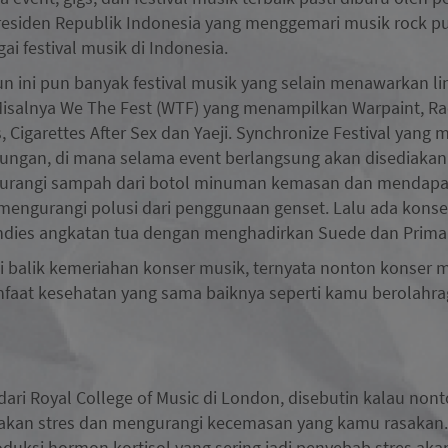
Presiden Republik Indonesia yang menggemari musik rock 
i festival musik di Indonesia.
n ini pun banyak festival musik yang selain menawarkan li
Misalnya We The Fest (WTF) yang menampilkan Warpaint, R
s, Cigarettes After Sex dan Yaeji. Synchronize Festival yang
ungan, di mana selama event berlangsung akan disediakan 
angi sampah dari botol minuman kemasan dan mendapat su
mengurangi polusi dari penggunaan genset. Lalu ada konser
ndies angkatan tua dengan menghadirkan Suede dan Prima
di balik kemeriahan konser musik, ternyata nonton konser 
faat kesehatan yang sama baiknya seperti kamu berolahrag
dari Royal College of Music di London, disebutin kalau non
dakan stres dan mengurangi kecemasan yang kamu rasakan.
oduksi hormon kortisol yang sering jadi penyebab stres aka