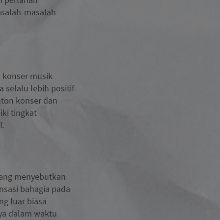
masalah-masalah
n konser musik
selalu lebih positif
nton konser dan
ki tingkat
f.
i yang menyebutkan
nsasi bahagia pada
g luar biasa
nya dalam waktu