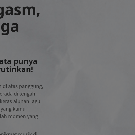
gasm,
uga
yata punya
rutinkan!
n di atas panggung,
erada di tengah-
keras alunan lagu
e yang kamu
alah momen yang
penikmat musik di