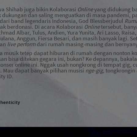
wa Shihab juga bikin
K
olaborasi
O
nline
yang didukung ba
k dukungan dan saling menguatkan di masa pandemi, pa
 dari
band legendaris Indonesia,
God Bless
berjudul
Ruma
ajak berdonasi. Di acara
K
olaborasi
O
nline
tersebut, bany
hmad Albar, Tulus, Andien, Yura Yunita, Ari Lasso, Raisa
ana, Anggun, Fiersa Besari, dan masih banyak lagi. Se
kan
live perform
dari rumah masing-masing dan bernyany
ta musik tetep dapat hiburan di rumah dengan nonton k
osan bisa ditekan gegara ini, bukan? Ke depannya, bakal
konser online ini. Nggak usah nongkrong di tempat gig, 
 Mau dapat banyak pilihan musisi
nge-gig
, tongkrongin
ty ID.
henticity