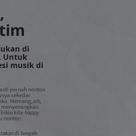
,
ntim
kukan di
. Untuk
si musik di
asti pernah nonton
hanya sekedar
suka. Memang
,
sih
,
ng menyenangkan.
a
bikin kita
happy
au nonton
krakan
di tengah