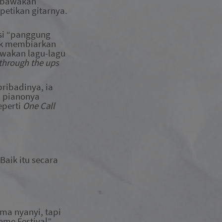
embawakan
 petikan gitarnya.
isi “panggung
ak membiarkan
wakan lagu-lagu
 through the ups
ribadinya
, ia
n pianonya
eperti
One Call
Baik itu secara
ma nyanyi, tapi
me Festival”,