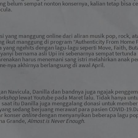
ang belum sempat nonton konsernya, kalian tetap bisa c
icula
.
 yang manggung online dari aliran musik pop, rock, ata
ng ikut manggung di program “Authenticity From Home Fe
yang ngehits dengan lagu-lagu seperti Move, Faith, Buta
yanyi bernama asli Upi ini sebenarnya sempat tertunda 
karenakan harus menemani sang istri melahirkan anak pe
ine-nya akhirnya berlangsung di awal April.
n Navicula, Danilla dan bandnya juga ngajak penggem
orkshop
lewat Youtube pada Maret lalu. Tidak hanya unt
saat itu Danilla juga menggalang donasi untuk
member
yang sedang berjuang merawat para pasien COVID-19
.D
r konser
online
dengan menyanyikan beberapa lagu
pop
ana Grande,
Almost is Never Enough
.