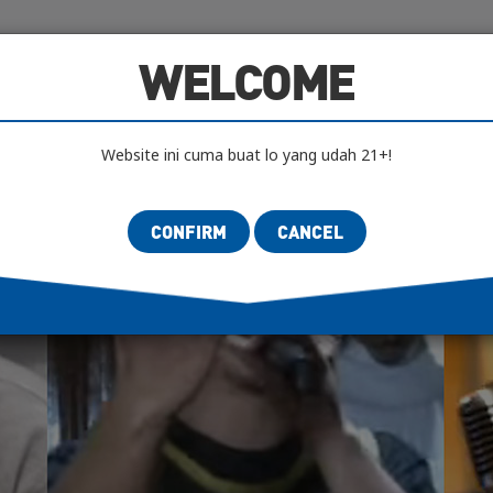
IFICATION
AUTHENTICITY LAB
SCENES
AR
WELCOME
Website ini cuma buat lo yang udah 21+!
CONFIRM
CANCEL