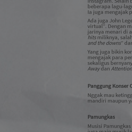
Instagram. Selain
beberapa lagu-la
Ia juga mengajak 
Ada juga John Lege
virtual”
. Dengan 
jarinya menari di
h
i
ts
miliknya, sala
and the downs
” da
Yang juga bikin ko
mengajak para pen
sekaligus bernyany
Away
dan
Attentio
Panggung Konser O
Nggak mau ketingga
mandiri maupun y
Pamungkas
Musisi Pamungkas 
juga main musik la