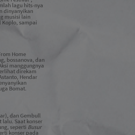
lah lagu hits-nya
wn dinyanyikan
g musisi lain
el Koplo, sampai
y From Home
ng, bossanova, dan
 Aksi manggungnya
terlihat direkam
Astanto, Hendar
enyanyikan
juga Bomat.
tar), dan Gembull
 lalu. Saat konser
ung,
sepe
r
ti
Busur
erti konser
pada