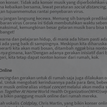
n konser. Tidak ada konser musik yang diperbolehkan u
ma kebaikan bersama, lewat peraturan
social distancing
an tujuanmemutus rantai penyebaran virus.
lu jangan langsung kecewa. Memang sih banyak prediksi
aran virus Corona ini tidak membutuhkan waktu sebent
aksimal, kemungkinan besar gelaran musik baru bisa te
banget!
 warna dan pelajaran hidup, di mana ada hitam pasti ad
i ada yang baik di sampingnya. Meskipun kita diharuska
erarti kita akan mati bosan
,
ditambah
nggak
bisa nonto
-nya
gimana
,
kan?
D
engan adanya gerakan inisiatif dari
eri, kita tetap dapat nonton konser dari rumah
, kok
.
Online
tancing
dan gerakan untuk di rumah
s
aja juga dilakukan 
nal. Untuk mengobati kerinduannya pada para
fans
, bebe
er musik
online
alias
virtual concert
melalui akun media s
an
Together At Home
World Health Organization(WHO)sej
 bikin panggung musik online dari rumah mereka.
lah vokalis
Coldplay,
Chris Martin, yang bikin konser onli