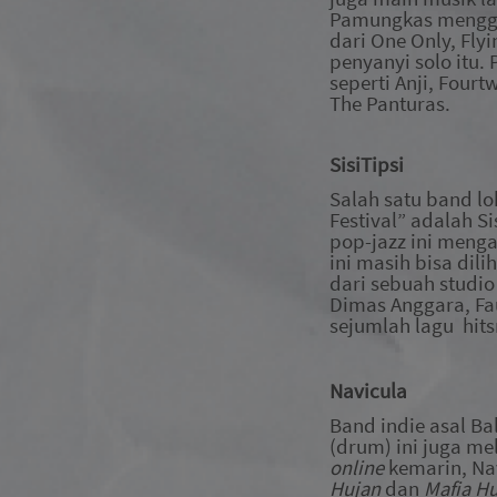
Pamungkas menggel
dari One Only, Fly
penyanyi solo itu.
seperti Anji, Four
The Panturas.
SisiTipsi
Salah satu band l
Festival” adalah S
pop-jazz ini meng
ini masih bisa dili
dari sebuah studio
Dimas Anggara, Fa
sejumlah lagu hits
Navicula
Band indie asal Ba
(drum) ini juga m
online
kemar
i
n, N
Hujan
dan
Mafia H