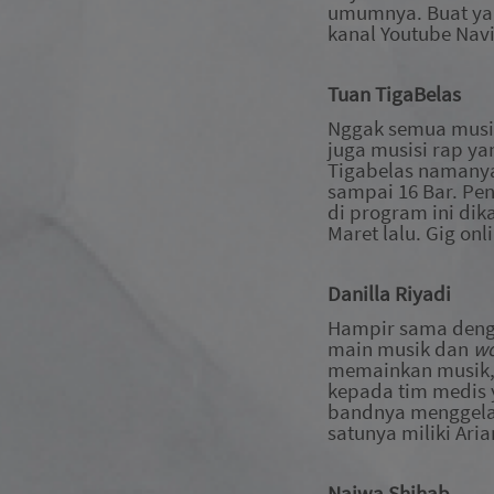
umumnya
. Buat y
kanal
Youtube Nav
Tuan TigaBelas
Nggak semua musisi
juga musisi rap ya
Tigabelas namanya 
sampai 16 Bar. Pen
di program ini di
Maret lalu. Gig onl
Danilla Riyadi
Hampir sama denga
main musik dan
w
memainkan musik, 
kepada
tim medis
bandnya menggela
satunya miliki Ari
Najwa Shihab