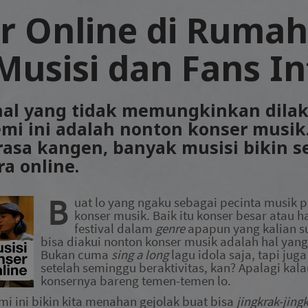
r Online di Rumah
 Musisi dan Fans I
hal yang tidak memungkinkan dila
mi ini adalah nonton konser musik
asa kangen, banyak musisi bikin se
a online.
B
uat lo yang ngaku sebagai pecinta musik p
konser musik. Baik itu konser besar atau 
festival dalam
genre
apapun yang kalian 
bisa diakui nonton konser musik adalah hal ya
Bukan cuma
sing a long
lagu idola
saja
, tapi jug
setelah seminggu beraktivitas, kan? Apalagi kal
konsernya bareng
temen-temen lo
.
mi ini
bikin
kita menahan gejolak buat bisa
jingkrak-jing