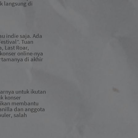
ek
langsung
di
u indie saja. Ada
stival”. Tuan
, Last Roar,
konser online-nya
rtamanya di akhir
arnya untuk ikutan
uk konser
ikan
membantu
anilla dan anggota
uler
, salah