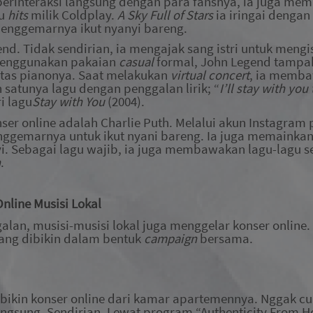
 berinteraksi langsung dengan para fansnya, ia juga m
gu
hits
milik
Coldplay.
A Sky Full of Stars
ia iringai dengan
penggemarnya ikut nyanyi bareng.
nd. Tidak sendirian, ia mengajak sang istri untuk meng
menggunakan pakaian
casual
formal, John Legend tamp
 atas pianonya. Saat melakukan
virtual concert
, ia memba
h satunya lagu
dengan penggalan lirik;
“
I’ll stay with you
ri lagu
Stay with You
(2004).
nser online adalah Charlie Puth. Melalui akun Instagram
p
ggemarnya untuk ikut nyani bareng. Ia juga memainka
i. Sebagai lagu wajib, ia juga membawakan lagu-lagu s
n
.
nline Musisi Lokal
lan, musisi-musisi lokal juga menggelar konser online. 
ang dibikin dalam bentuk
campaign
bersama.
bikin konser online dari kamar apartemennya. Nggak cu
ngsung. Sendirian. Lewat program “Authenticity From Ho