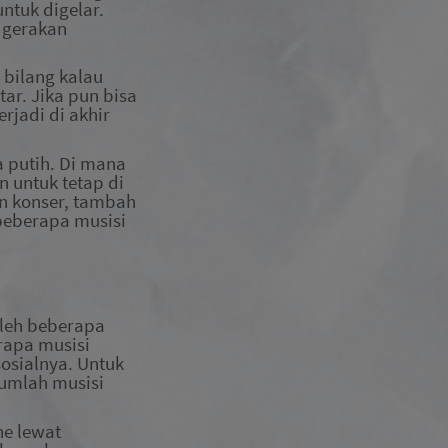
ntuk digelar.
, gerakan
 bilang kalau
ar. Jika pun bisa
rjadi di akhir
a putih. Di mana
n untuk tetap di
n konser,
tambah
 beberapa musisi
oleh beberapa
rapa musisi
osial
nya
. Untuk
umlah musisi
ne lewat