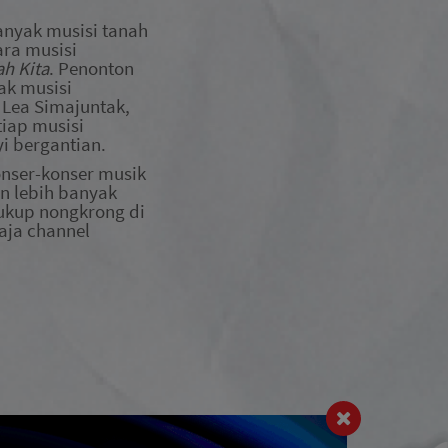
nyak musisi tanah
ra musisi
h Kita
. Penonton
ak musisi
, Lea Simajuntak,
tiap musisi
i bergantian.
onser-konser musik
an lebih banyak
cukup nongkrong di
 aja channel