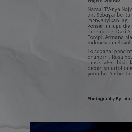
Narasi TV-nya Naj
air
. Sebagai bentu
menyanyikan lagu
konser ini juga di
bergabung. Dari Ac
Tompi, Armand Maul
Indonesia melaku
Lo sebagai pencin
online ini. Rasa b
musisi akan bikin 
depan smartphone.
youtube: Authentici
Photography By : Aut