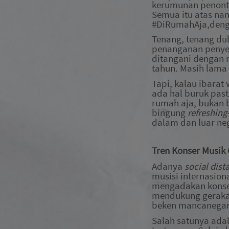
kerumunan penonto
Semua itu atas na
#DiRumahAja
,
deng
Tenang, tenang du
penanganan penyeb
ditangani dengan m
tahun. Masih l
ama 
Tapi, kalau ibarat
ada hal buruk past
rumah aja, bukan b
bingung
refreshing
dalam dan luar neg
Tren Konser Musik 
Adanya
social dis
musisi internasio
mengadakan kons
mendukung gerak
beken mancanegara
S
alah satunya ada