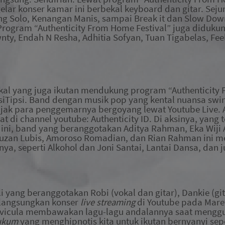
ar konser kamar ini berbekal keyboard dan gitar. Sejum
ing Solo, Kenangan Manis, sampai Break it dan Slow Do
 Program “Authenticity From Home Festival” juga didukun
twnty, Endah N Resha, Adhitia Sofyan, Tuan Tigabelas, Fe
okal yang juga ikutan mendukung program “Authenticit
isiTipsi. Band dengan musik pop yang kental nuansa swi
ajak para penggemarnya bergoyang lewat Youtube Live.
hat di channel youtube: Authenticity ID. Di aksinya, yang 
 ini, band yang beranggotakan Aditya Rahman, Eka Wiji 
uzan Lubis, Amoroso Romadian, dan Rian Rahman ini m
nya, seperti Alkohol dan Joni Santai, Lantai Dansa, dan 
li yang beranggotakan Robi (vokal dan gitar), Dankie (gi
elangsungkan konser
live streaming
di Youtube pada Maret
avicula membawakan lagu-lagu
andalannya saat mengg
ukum
yang menghipnotis kita untuk ikutan bernyanyi sep