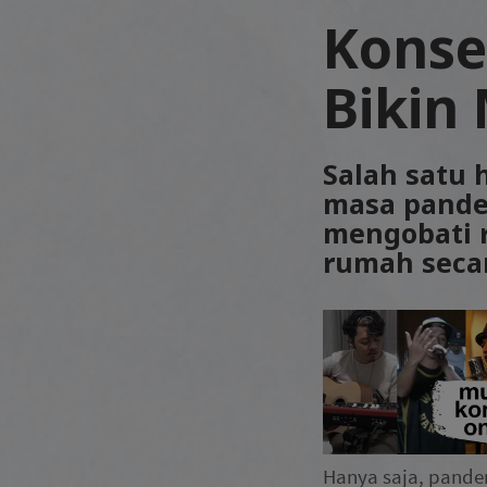
Konse
Bikin
Salah satu 
masa pande
mengobati r
rumah secar
Hanya saja, pande