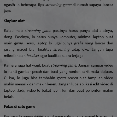
ngasih lo beberapa tips 
streaming game
 di rumah supaya lancar 
jaya.
Siapkan alat
Kalau mau 
streaming game
 pastinya harus punya alat-alatnya, 
dong. Pastinya, lo harus punya komputer, minimal laptop buat 
main 
game
. Terus, laptop lo juga punya grafis yang lancar dan 
jarang macet biar kualitas 
streaming
 tetap oke. Jangan lupa 
mikrofon dan 
headset
 agar kualitas suara terjaga.
Kamera juga hal wajib buat 
streaming game
. Jangan sampai video 
lo nanti gambar pecah dan buat yang nonton sakit mata duluan. 
O, iya, lo juga bisa tambahin 
green screen 
biat tampilan video 
makin menarik dan makin keren. Jangan lupa aplikasi edit video di 
laptop. Jadi, video lo bakal lebih fun dan buat penonton makin 
betah. 
Fokus di satu game
Pastinya lo punya 
game
 favorit yang paling jago banget lo mainin? 