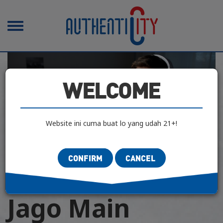
Toggle
navigation
WELCOME
Website ini cuma buat lo yang udah 21+!
CONFIRM
CANCEL
CLASIFIED CULTURE
|
CONTEMPORARY
| 27 Juli 2020
Jago Main