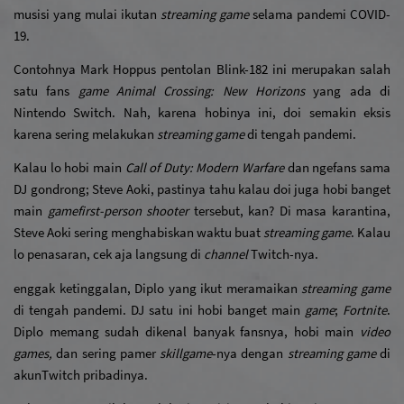
musisi yang mulai ikutan 
streaming game
 selama pandemi COVID-
19. 
Contohnya Mark Hoppus pentolan Blink-182 ini merupakan salah 
satu fans 
game Animal Crossing: New Horizons 
yang ada di 
Nintendo Switch. Nah, karena hobinya ini, doi semakin eksis 
karena sering melakukan 
streaming game
 di tengah pandemi.
Kalau lo hobi main 
Call of Duty: Modern Warfare 
dan ngefans sama 
DJ gondrong; Steve Aoki, pastinya tahu kalau doi juga hobi banget 
main 
game
first-person shooter
 tersebut, kan? Di masa karantina, 
Steve Aoki sering menghabiskan waktu buat 
streaming game
. Kalau 
lo penasaran, cek aja langsung di 
channel
 Twitch-nya.
enggak ketinggalan, Diplo yang ikut meramaikan 
streaming game
di tengah pandemi. DJ satu ini hobi banget main 
game
; 
Fortnite
. 
Diplo memang sudah dikenal banyak fansnya, hobi main 
video 
games, 
dan sering pamer 
skill
game
-nya dengan 
streaming game
 di 
akun
Twitch pribadinya. 