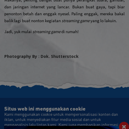
dan jaringan internet yang lancar. Bukan buat gaya, tapi biar 
penonton betah dan enggak nyesel. Paling enggak, mereka bakal 
balik lagi buat nonton kegiatan 
streaming game
 yang lo lakuin.
Jadi, yuk mulai 
streaming game
 di rumah!
Photography By : Dok. Shutterstock
Situs web ini menggunakan cookie
Kami menggunakan cookie untuk mempersonalisasi konten dan
STAY CONNECTED WITH AUTHENTICITY.ID
iklan, untuk menyediakan fitur media sosial dan untuk
menganalisis lalu lintas kami. Kami juga membagikan informasi
✉ info@authenticity.id
Authenticity_id
authenticity_id