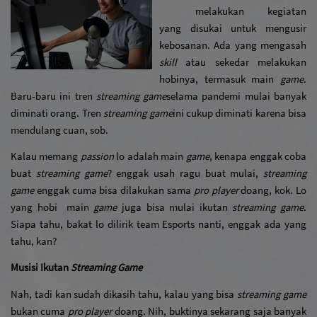
melakukan kegiatan 
yang disukai untuk mengusir 
kebosanan. Ada yang mengasah 
skill 
atau sekedar melakukan 
hobinya, termasuk main 
game
. 
Baru-baru ini tren 
streaming game
selama pandemi mulai banyak 
diminati orang. Tren 
streaming game
ini cukup diminati karena bisa 
mendulang cuan, sob.
Kalau memang 
passion 
lo adalah main 
game
, kenapa enggak coba 
buat 
streaming game
? enggak usah ragu buat mulai, 
streaming 
game
 enggak cuma bisa dilakukan sama 
pro player
 doang, kok. Lo 
yang hobi  main 
game
 juga bisa mulai ikutan 
streaming game
. 
Siapa tahu, bakat lo dilirik team Esports nanti, enggak ada yang 
tahu, kan?
Musisi Ikutan 
Streaming Game
Nah, tadi kan sudah dikasih tahu, kalau yang bisa 
streaming game
bukan cuma 
pro player 
doang. Nih, buktinya sekarang saja banyak 