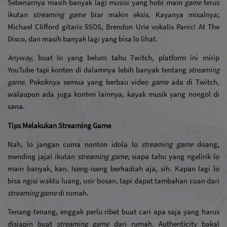
Sebenarnya masih banyak lagi musisi yang hobi main 
game
 terus 
ikutan 
streaming game
 biar makin eksis. Kayanya misalnya; 
Michael Clifford gitaris 5SOS, Brendon Urie vokalis Panic! At The 
Disco, dan masih banyak lagi yang bisa lo lihat. 
Anyway, 
buat lo yang belum tahu Twitch, platform ini mirip 
YouTube tapi konten di dalamnya lebih banyak tentang 
streaming 
game
. Pokoknya semua yang berbau video 
game
 ada di Twitch, 
walaupun ada juga konten lainnya, kayak musik yang nongol di 
sana.
Tips Melakukan Streaming Game
Nah, lo jangan cuma nonton idola lo 
streaming game
 doang, 
mending jajal ikutan 
streaming game
, siapa tahu yang ngelirik lo 
main banyak, kan. Iseng-iseng berhadiah aja, sih. Kapan lagi lo 
bisa ngisi waktu luang, usir bosan, tapi dapat tambahan cuan dari 
streaming game
 di rumah. 
Tenang-tenang, enggak perlu ribet buat cari apa saja yang harus 
disiapin buat 
streaming game
 dari rumah. Authenticity bakal 