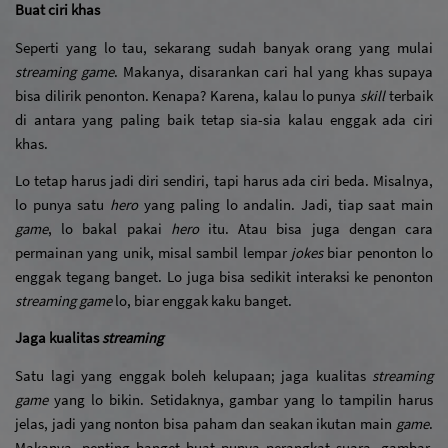
Buat ciri khas
Seperti yang lo tau, sekarang sudah banyak orang yang mulai 
streaming game
. Makanya, disarankan cari hal yang khas supaya 
bisa dilirik penonton. Kenapa? Karena, kalau lo punya 
skill 
terbaik 
di antara yang paling baik tetap sia-sia kalau enggak ada ciri 
khas. 
Lo tetap harus jadi diri sendiri, tapi harus ada ciri beda. Misalnya, 
lo punya satu 
hero
 yang paling lo andalin. Jadi, tiap saat main 
game
, lo bakal pakai 
hero
 itu. Atau bisa juga dengan cara 
permainan yang unik, misal sambil lempar 
jokes
 biar penonton lo 
enggak tegang banget. Lo juga bisa sedikit interaksi ke penonton 
streaming game
 lo, biar enggak kaku banget.
Jaga kualitas 
streaming
Satu lagi yang enggak boleh kelupaan; jaga kualitas 
streaming 
game
 yang lo bikin. Setidaknya, gambar yang lo tampilin harus 
jelas, jadi yang nonton bisa paham dan seakan ikutan main 
game
. 
Makanya, penting banget buat punya perangkat suara, gambar, 