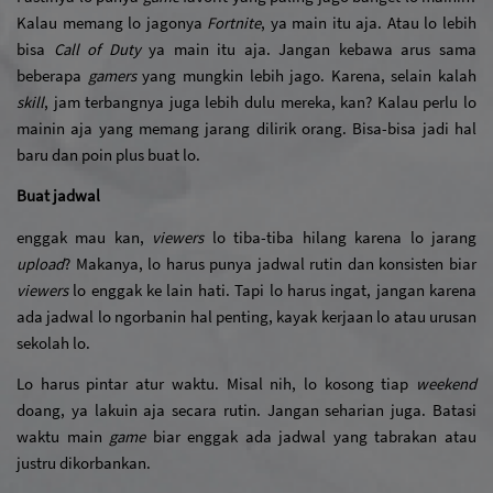
Kalau memang lo jagonya 
Fortnite
, ya main itu aja. Atau lo lebih 
bisa 
Call of Duty 
ya main itu aja. Jangan kebawa arus sama 
beberapa 
gamers 
yang mungkin lebih jago. Karena, selain kalah 
skill
, jam terbangnya juga lebih dulu mereka, kan? Kalau perlu lo 
mainin aja yang memang jarang dilirik orang. Bisa-bisa jadi hal 
baru dan poin plus buat lo.
Buat jadwal
enggak mau kan, 
viewers 
lo tiba-tiba hilang karena lo jarang 
upload
? Makanya, lo harus punya jadwal rutin dan konsisten biar 
viewers 
lo enggak ke lain hati. Tapi lo harus ingat, jangan karena 
ada jadwal lo ngorbanin hal penting, kayak kerjaan lo atau urusan 
sekolah lo.
Lo harus pintar atur waktu. Misal nih, lo kosong tiap 
weekend
doang, ya lakuin aja secara rutin. Jangan seharian juga. Batasi 
waktu main 
game
 biar enggak ada jadwal yang tabrakan atau 
justru dikorbankan.