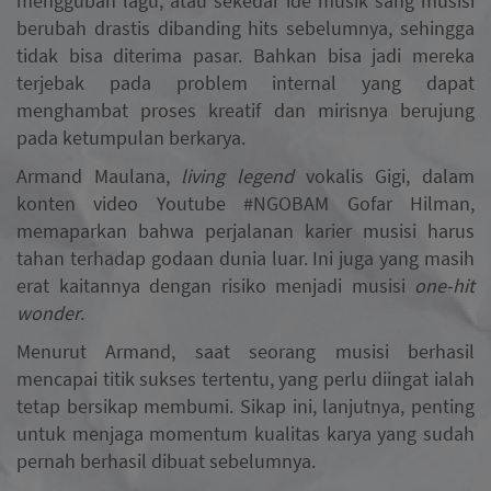
menggubah lagu, atau sekedar ide musik sang musisi
berubah drastis dibanding hits sebelumnya, sehingga
tidak bisa diterima pasar. Bahkan bisa jadi mereka
terjebak pada problem internal yang dapat
menghambat proses kreatif dan mirisnya berujung
pada ketumpulan berkarya.
Armand Maulana,
living legend
vokalis Gigi, dalam
konten video Youtube #NGOBAM Gofar Hilman,
memaparkan bahwa perjalanan karier musisi harus
tahan terhadap godaan dunia luar. Ini juga yang masih
erat kaitannya dengan risiko menjadi musisi
one-hit
wonder
.
Menurut Armand, saat seorang musisi berhasil
mencapai titik sukses tertentu, yang perlu diingat ialah
tetap bersikap membumi. Sikap ini, lanjutnya, penting
untuk menjaga momentum kualitas karya yang sudah
pernah berhasil dibuat sebelumnya.