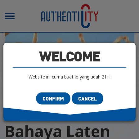
Toggle
navigation
WELCOME
Website ini cuma buat lo yang udah 21+!
CONFIRM
CANCEL
CLASIFIED ARTS
|
DISCOVER
| 17 Agustus 2019
Bahaya Laten