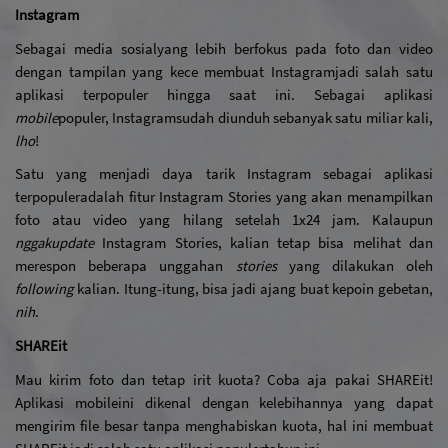
Instagram
Sebagai media sosial
yang lebih berfokus pada foto dan video 
dengan tampilan yang kece membuat Instagram
jadi salah satu 
aplikasi terpopuler hingga saat ini. Sebagai aplikasi 
mobile
populer, Instagram
sudah diunduh sebanyak satu miliar kali, 
lho
!
Satu yang menjadi daya tarik Instagram sebagai aplikasi 
terpopuler
adalah fitur Instagram Stories yang akan menampilkan 
foto atau video yang hilang setelah 1x24 jam. Kalaupun 
nggak
update 
Instagram Stories, kalian tetap bisa melihat dan 
merespon beberapa unggahan 
stories 
yang dilakukan oleh 
following
 kalian. Itung-itung, bisa jadi ajang buat kepoin gebetan, 
nih
.
SHAREit
Mau kirim foto dan tetap irit kuota? Coba aja pakai SHAREit! 
Aplikasi mobile
ini dikenal dengan kelebihannya yang dapat 
mengirim file besar tanpa menghabiskan kuota, hal ini membuat 