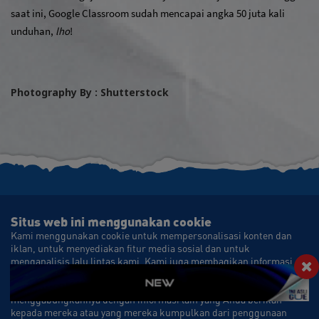
saat ini, Google Classroom sudah mencapai angka 50 juta kali 
unduhan, 
lho
!
Photography By : Shutterstock
Situs web ini menggunakan cookie
Kami menggunakan cookie untuk mempersonalisasi konten dan
STAY CONNECTED WITH AUTHENTICITY.ID
iklan, untuk menyediakan fitur media sosial dan untuk
menganalisis lalu lintas kami. Kami juga membagikan informasi
✉ info@authenticity.id
Authenticity_id
authenticity_id
tentang penggunaan Anda atas situs kami dengan mitra media
sosial, periklanan, dan analitik kami yang mungkin
Authenticity ID
menggabungkannya dengan informasi lain yang Anda berikan
kepada mereka atau yang mereka kumpulkan dari penggunaan