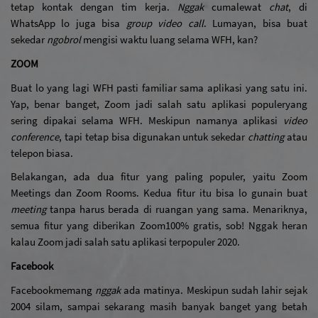
tetap kontak dengan tim kerja. 
Nggak
 cuma
lewat 
chat
, di 
WhatsApp lo juga bisa 
group video call
. Lumayan, bisa buat 
sekedar 
ngobrol
 mengisi waktu luang selama WFH, kan?
ZOOM
Buat lo yang lagi WFH pasti familiar sama aplikasi yang satu ini. 
Yap, benar banget, Zoom jadi salah satu aplikasi populer
yang 
sering dipakai selama WFH. Meskipun namanya aplikasi 
video 
conference
, tapi tetap bisa digunakan untuk sekedar 
chatting
 atau 
telepon biasa.
Belakangan, ada dua fitur yang paling populer, yaitu Zoom 
Meetings dan Zoom Rooms. Kedua fitur itu bisa lo gunain buat 
meeting 
tanpa harus berada di ruangan yang sama. Menariknya, 
semua fitur yang diberikan Zoom
100% gratis, sob! Nggak heran 
kalau Zoom jadi salah satu aplikasi terpopuler 2020.
Facebook
Facebook
memang 
nggak
 ada matinya. Meskipun sudah lahir sejak 
2004 silam, sampai sekarang masih banyak banget yang betah 