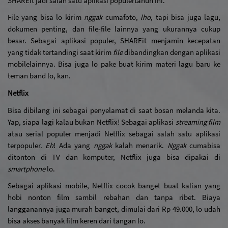
SHAREit jadi salah satu aplikasi populer
tahun ini.
File yang bisa lo kirim 
nggak
 cuma
foto, 
lho
, tapi bisa juga lagu, 
dokumen penting, dan file-file lainnya yang ukurannya cukup 
besar. Sebagai aplikasi populer, SHAREit menjamin kecepatan 
yang tidak tertandingi saat kirim 
file 
dibandingkan dengan aplikasi 
mobile
lainnya. Bisa juga lo pake buat kirim materi lagu baru ke 
teman band lo, kan.
Netflix
Bisa dibilang ini sebagai penyelamat di saat bosan melanda kita. 
Yap, siapa lagi kalau bukan Netflix! Sebagai aplikasi 
streaming film 
atau serial populer menjadi Netflix sebagai salah satu aplikasi 
terpopuler. 
Eh
! Ada yang 
nggak
 kalah menarik. 
Nggak
 cuma
bisa 
ditonton di TV dan komputer, Netflix juga bisa dipakai di 
smartphone
 lo. 
Sebagai aplikasi mobile, Netflix cocok banget buat kalian yang 
hobi nonton film sambil rebahan dan tanpa ribet. Biaya 
langganannya juga murah banget, dimulai dari Rp 49.000, lo udah 
bisa akses banyak film keren dari tangan lo.