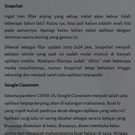
Snapchat
Ingat tren filter anjing yang setiap melet akan keluar lidah 
beberapa tahun lalu? Kalau iya, bisa jadi kalian adalah anak 
hits 
pada zamannya. Apalagi kalau kalian pakai aplikasi dengan 
dominan warna kuning yang gemas ini.
Dikenal sebagai fitur 
update story 
1x24 jam, Snapchat menjadi 
pelopor 
stories 
yang saat ini sudah mulai muncul di banyak 
aplikasi mobile. Meskipun fiturnya sudah “ditiru” oleh beberapa 
media sosial
lainnya, namun Snapchat tetap bertahan hingga 
sekarang dan menjadi salah satu aplikasi terpopuler.
Google Classroom
Selama pandemi COVID-19, Google Classroom menjadi salah satu 
aplikasi terpopuler
yang akan di kalangan mahasiswa. Buat lo 
yang masih kuliah pastinya akrab dengan aplikasi yang satu ini? 
Aplikasi yang satu ini sering dipakai sebagai sarana belajar yang 
biasanya dilakukan di kelas. Biasanya, dosen membuka kelas 
online 
dan mengajak mahasiswanya buat belajar di sana. Hingga 