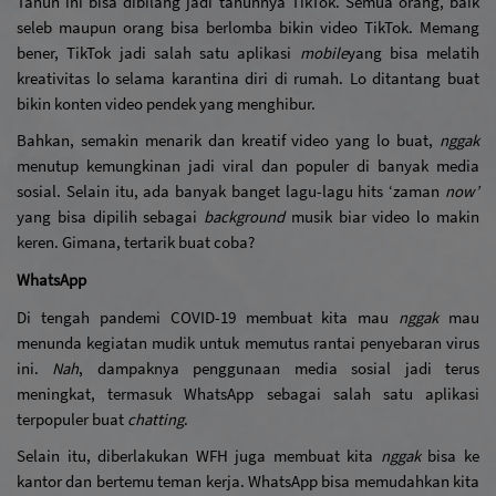
Tahun ini bisa dibilang jadi tahunnya TikTok. Semua orang, baik 
seleb maupun orang bisa berlomba bikin video TikTok. Memang 
bener, TikTok jadi salah satu aplikasi 
mobile
yang bisa melatih 
kreativitas lo selama karantina diri di rumah. Lo ditantang buat 
bikin konten video pendek yang menghibur. 
Bahkan, semakin menarik dan kreatif video yang lo buat, 
nggak
menutup kemungkinan jadi viral dan populer di banyak media 
sosial. Selain itu, ada banyak banget lagu-lagu hits ‘zaman 
now’ 
yang bisa dipilih sebagai 
background 
musik biar video lo makin 
keren. Gimana, tertarik buat coba?
WhatsApp
Di tengah pandemi COVID-19 membuat kita mau 
nggak 
mau 
menunda kegiatan mudik untuk memutus rantai penyebaran virus 
ini. 
Nah
, dampaknya penggunaan media sosial jadi terus 
meningkat, termasuk WhatsApp sebagai salah satu aplikasi 
terpopuler buat 
chatting
. 
Selain itu, diberlakukan WFH juga membuat kita 
nggak
 bisa ke 
kantor dan bertemu teman kerja. WhatsApp bisa memudahkan kita 