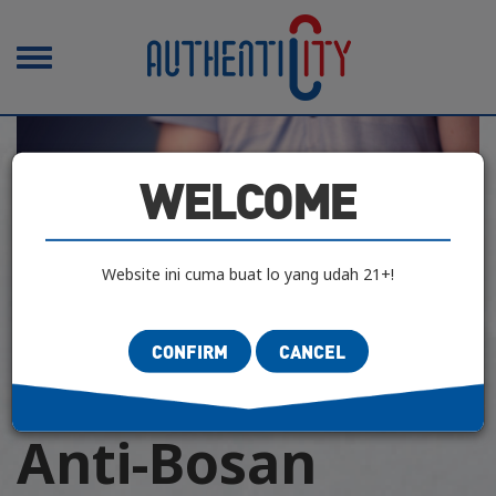
Toggle
navigation
WELCOME
Website ini cuma buat lo yang udah 21+!
CONFIRM
CANCEL
CLASIFIED CULTURE
|
CONTEMPORARY
| 15 Mei 2020
Anti-Bosan