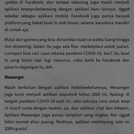
update
 di Facebook, dan sampai sekarang juga masih menjadi 
aplikasi terpopuler
bersaing dengan aplikasi baru lainnya. 
Nggak
sekedar sebagai aplikasi 
mobile
, Facebook juga punya banyak 
platform
 yang bakal buat lo anti-bosan selama karantina mandiri 
di rumah aja. 
Mulai dari games yang bisa dimainkan buat isi waktu luang hingga 
live streaming
. Selain itu juga ada fitur 
marketplace 
untuk jualan. 
Lumayan bisa cari cuan selama pandemi COVID-19, kan? 
So
, buat 
lo yang bisnis tapi lagi menurun, coba balik ke Facebook dan 
pasarin dagangan lo, 
deh
.
Messenger
Masih berkaitan dengan aplikasi mobile
sebelumnya, Messenger 
juga turut menjadi aplikasi populer
di tahun 2020 ini. Apalagi di 
tengah pandemi COVID-19 saat ini, satu-satunya cara untuk 
keep 
in touch cuma 
dengan kawan, ya, dari aplikasi 
chat
 dan telepon. 
Aplikasi Messenger juga punya tampilan yang ringkas dan 
nggak
bikin mumet alias pusing. Pastinya, aplikasi mobile
yang satu ini 
100% gratis!