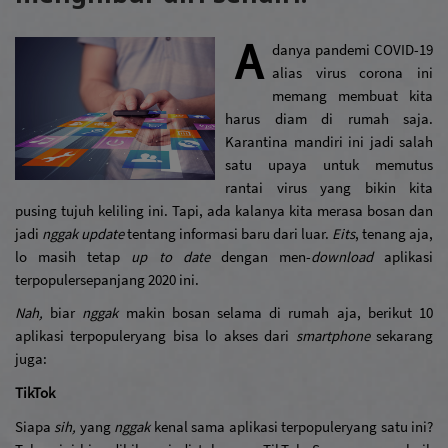
A
danya pandemi COVID-19 
alias virus corona ini 
memang membuat kita 
harus diam di rumah saja. 
Karantina mandiri ini jadi salah 
satu upaya untuk memutus 
rantai virus yang bikin kita 
pusing tujuh keliling ini. Tapi, ada kalanya kita merasa bosan dan 
jadi 
nggak update 
tentang informasi baru dari luar. 
Eits
, tenang aja, 
lo masih tetap 
up to date 
dengan men-
download
 aplikasi 
terpopuler
sepanjang 2020 ini.
Nah, 
biar 
nggak
 makin bosan selama di rumah aja, berikut 10 
aplikasi terpopuler
yang bisa lo akses dari 
smartphone
 sekarang 
juga:
TikTok
Siapa 
sih, 
yang 
nggak
 kenal sama aplikasi terpopuler
yang satu ini? 