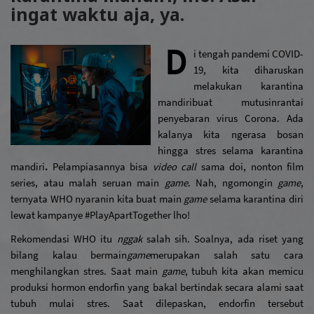
ingat waktu aja, ya.
D
i tengah pandemi COVID-
19, kita diharuskan 
melakukan karantina 
mandiri
buat mutusin
rantai 
penyebaran virus Corona. Ada 
kalanya kita ngerasa bosan 
hingga stres selama karantina 
mandiri
. 
Pelampiasannya bisa 
video call
 sama doi, nonton film 
series, atau malah seruan main 
game
. Nah, ngomongin 
game
, 
ternyata WHO nyaranin kita buat main 
game
 selama karantina diri 
lewat kampanye #PlayApartTogether lho!
Rekomendasi WHO itu 
nggak 
salah sih. Soalnya, ada riset yang 
bilang kalau bermain
game
merupakan salah satu cara 
menghilangkan stres. Saat main 
game
, tubuh kita akan memicu 
produksi hormon endorfin yang bakal bertindak secara alami saat 
tubuh mulai stres. Saat dilepaskan, endorfin tersebut 