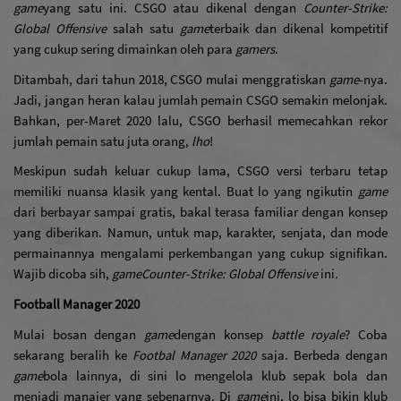
game
yang satu ini. CSGO atau dikenal dengan 
Counter-Strike: 
Global Offensive 
salah satu 
game
terbaik dan dikenal kompetitif 
yang cukup sering dimainkan oleh para 
gamers
. 
Ditambah, dari tahun 2018, CSGO mulai menggratiskan 
game
-nya. 
Jadi, jangan heran kalau jumlah pemain CSGO semakin melonjak. 
Bahkan, per-Maret 2020 lalu, CSGO berhasil memecahkan rekor 
jumlah pemain satu juta orang, 
lho
!
Meskipun sudah keluar cukup lama, CSGO versi terbaru tetap 
memiliki nuansa klasik yang kental. Buat lo yang ngikutin 
game
dari berbayar sampai gratis, bakal terasa familiar dengan konsep 
yang diberikan. Namun, untuk map, karakter, senjata, dan mode 
permainannya mengalami perkembangan yang cukup signifikan. 
Wajib dicoba sih, 
game
Counter-Strike: Global Offensive 
ini
.
Football Manager 2020
Mulai bosan dengan 
game
dengan konsep 
battle royale
? Coba 
sekarang beralih ke 
Footbal Manager 2020
 saja. Berbeda dengan 
game
bola lainnya, di sini lo mengelola klub sepak bola dan 
menjadi manajer yang sebenarnya. Di 
game
ini, lo bisa bikin klub 