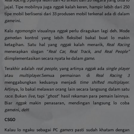
Real Racing 3 
punya lebih dari 45 sirkuit dari 20 negara yang bisa lo 
jajal. Tipe mobilnya juga 
nggak
 kalah keren, hampir lebih dari 250 
tipe mobil berlisensi dari 33 produsen mobil terkenal ada di dalam 
game
 ini. 
Kalo 
ngomongin
 visualnya 
nggak
 perlu diragukan lagi deh. Mode 
game
dan kontrol yang lebih fleksibel bakal buat lo makin 
ketagihan. Satu hal yang 
nggak
 kalah menarik, 
Real Racing 
menerapkan slogan “
Real Car, Real Track
, 
and Real People” 
diimplementasikan secara nyata ke dalam 
game
.
Terakhir adalah 
real people, 
yang artinya 
nggak
 ada 
single player 
atau 
multiplayer
.
Semua permainan di 
Real Racing 3 
menggabungkan keduanya menjadi 
time shifted multiplayer. 
Artinya, lo bakal melawan orang lain secara langsung dalam satu 
race
. Bukan 
live
, tapi “
ghost
” hasil rekaman para pemain lainnya. 
Biar 
nggak
 makin penasaran, mendingan langsung lo coba 
game
ini, 
deh
!
CSGO
Kalau lo ngaku sebagai PC 
gamers 
pasti sudah khatam dengan 