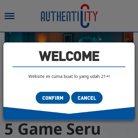
Toggle
navigation
WELCOME
Website ini cuma buat lo yang udah 21+!
CONFIRM
CANCEL
CLASIFIED CULTURE
|
CONTEMPORARY
| 19 Mei 2020
5 Game Seru