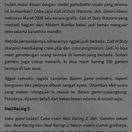
Sudah mulai bosan dengan model 
game
battle royale 
yang selama 
ini lo mainkan? Coba jajal 
Call of Duty Warzone
, 
deh
. 
Game 
ini
baru 
meluncur Maret 2020 lalu secara gratis. 
Call of Duty Warzone
 yang 
menjadi bagian dari 
Modern Warfare 
bakal jadi teman mengusir 
stres selama karantina mandiri. 
Metode permainannya sebenarnya 
nggak
 jauh berbeda. 
Call of Duty 
Warzone
 mendukung 
cross play 
dan 
cross progression
. Jadi, lo bisa 
main 
game
dengan orang lainnya di konsol yang berbeda. Sistem 
game
ini juga cukup menarik, lo bisa main bareng 150 
gamers 
lainnya di luar sana. 
Nggak
 cuma
itu, segala tampilan dalam 
game online
ini, seperti 
bangunan dan petanya dibuat sangat nyata. Ditambah efek suara 
yang seakan mengajak lo masuk ke dalam 
game-
nya
langsung. 
Pokoknya, dijamin betah dan bebas bosan selama di rumah saja.
Real Racing 3
Suka 
game
 balap? Coba main 
Real Racing 3, deh
. 
Game
ini sekuel 
dari 
Real Racing 
dan 
Real Racing 2
. Selain makin ciamik grafisnya, 