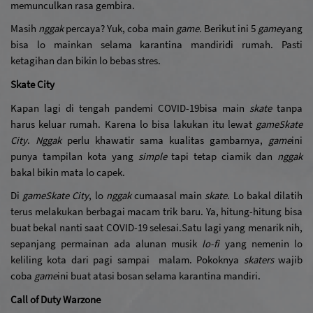
memunculkan rasa gembira.
Masih 
nggak
 percaya? Yuk, coba main 
game.
 Berikut ini 5 
game
yang 
bisa lo mainkan selama karantina mandiri
di rumah. Pasti 
ketagihan dan bikin lo bebas stres.
Skate City
Kapan lagi di tengah pandemi COVID-19
bisa main 
skate
 tanpa 
harus keluar rumah. Karena lo bisa lakukan itu lewat 
game
Skate 
City
. 
Nggak
 perlu khawatir sama kualitas gambarnya, 
game
ini 
punya tampilan kota yang 
simple 
tapi tetap ciamik dan 
nggak
bakal bikin mata lo capek. 
Di 
game
Skate City
, lo 
nggak
 cuma
asal main 
skate
. Lo bakal dilatih 
terus melakukan berbagai macam trik baru. Ya, hitung-hitung bisa 
buat bekal nanti saat COVID-19 selesai.
Satu lagi yang menarik nih, 
sepanjang permainan ada alunan musik 
lo-fi
 yang nemenin lo 
keliling kota dari pagi sampai  malam. Pokoknya 
skaters 
wajib 
coba 
game
ini buat atasi bosan selama karantina mandiri.
Call of Duty Warzone