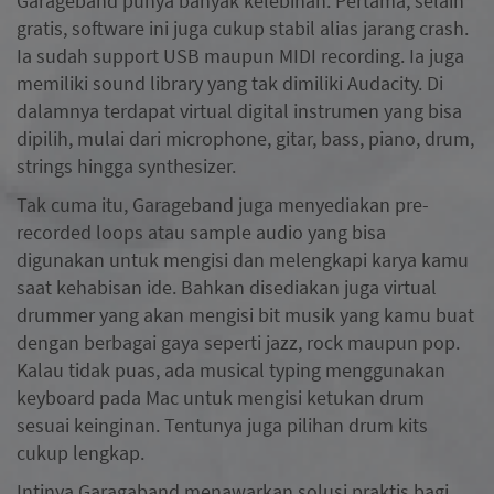
Garageband punya banyak kelebihan. Pertama, selain
gratis, software ini juga cukup stabil alias jarang crash.
Ia sudah support USB maupun MIDI recording. Ia juga
memiliki sound library yang tak dimiliki Audacity. Di
dalamnya terdapat virtual digital instrumen yang bisa
dipilih, mulai dari microphone, gitar, bass, piano, drum,
strings hingga synthesizer.
Tak cuma itu, Garageband juga menyediakan pre-
recorded loops atau sample audio yang bisa
digunakan untuk mengisi dan melengkapi karya kamu
saat kehabisan ide. Bahkan disediakan juga virtual
drummer yang akan mengisi bit musik yang kamu buat
dengan berbagai gaya seperti jazz, rock maupun pop.
Kalau tidak puas, ada musical typing menggunakan
keyboard pada Mac untuk mengisi ketukan drum
sesuai keinginan. Tentunya juga pilihan drum kits
cukup lengkap.
Intinya Garagaband menawarkan solusi praktis bagi