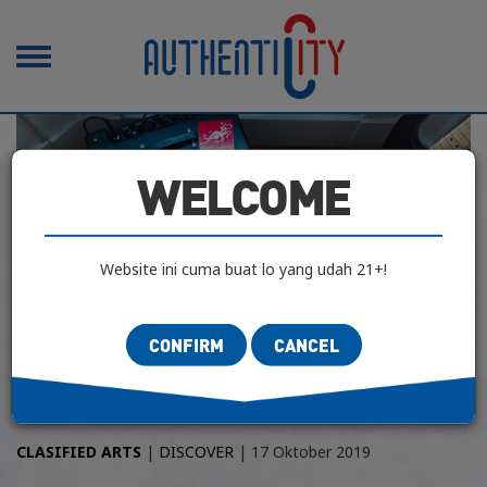
Toggle
navigation
WELCOME
Website ini cuma buat lo yang udah 21+!
CONFIRM
CANCEL
CLASIFIED ARTS
|
DISCOVER
| 17 Oktober 2019