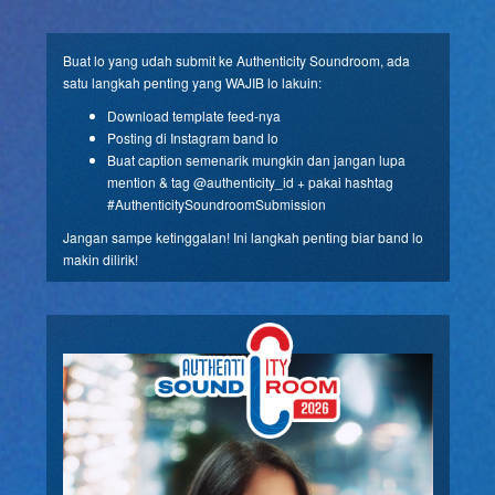
Buat lo yang udah submit ke Authenticity Soundroom, ada
satu langkah penting yang WAJIB lo lakuin:
Download template feed-nya
Posting di Instagram band lo
Buat caption semenarik mungkin dan jangan lupa
mention & tag @authenticity_id + pakai hashtag
#AuthenticitySoundroomSubmission
Jangan sampe ketinggalan! Ini langkah penting biar band lo
makin dilirik!