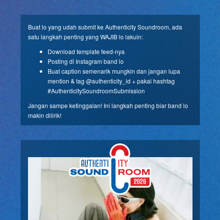
Buat lo yang udah submit ke Authenticity Soundroom, ada
satu langkah penting yang WAJIB lo lakuin:
Download template feed-nya
Posting di Instagram band lo
Buat caption semenarik mungkin dan jangan lupa
mention & tag @authenticity_id + pakai hashtag
#AuthenticitySoundroomSubmission
Jangan sampe ketinggalan! Ini langkah penting biar band lo
makin dilirik!